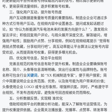
的更新能向平台传递账号持续输出内容的信号，相比偶尔更新的账
号，更易获得流量倾斜，逐步积累账号权重。
三、强化用户互动，提升账号热度
用户互动数据是衡量账号质量的重要指标。制造业企业可通过多
种方式引导用户互动。在视频内容中设置悬念、提问或发起话题讨
论，如 “你认为新能源汽车电池未来的发展方向是什么？”，激发观众
留言评论；积极回复用户评论，与观众展开深度交流，解答疑问，增
强用户粘性；鼓励用户点赞、分享视频，例如在视频结尾提示 “觉得有
用就点赞收藏，分享给同行吧”。高互动率能让平台算法认定账号内容
受欢迎，从而提高账号权重，获得更多曝光机会。
四、优化账号信息，契合平台规则
完善且规范的账号信息有助于提升权重。制造业企业要确保账号
名称、简介、头像等信息清晰明确，突出行业属性与品牌特色。账号
名称可包含行业
关键词
，如 “XX 机械制造专家”，便于用户搜索；简
介中简要说明企业业务范围、优势，以及账号能为用户带来的价值；
头像使用企业 LOGO 或专业形象照，增强辨识度。同时，严格遵守平
台规则，不发布违规内容，避免账号因违规被处罚而降权。
五、分析数据反馈，实现精 准优化
借助短视频平台的数据分析功能，能深入了解账号运营情况，为
提升权重提供依据。企业需关注播放量、完播率、点赞率、转发率等