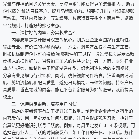
光量与传播范围的关键因素。高权重账号能获得更多流量推 荐，助力
企业精 准触达目标客户，提升品牌影响力。想要提升制造业短视频账
号权重，可从内容优化、互动增强、数据运营等多个方面着手，遵循
平台规则，打造好的账号生态。
一、深耕好的内容，夯实权重基础
内容质量是提升账号权重的核心。制造业企业需围绕行业特性，
输出专业、有价值的视频内容。一方面，聚焦产品技术与生产工艺，
例如机械制造企业可拍摄精 密零部件加工过程，通过慢镜头展示高精
度机床的操作细节，讲解加工工艺的独特之处；另一方面，关注行业
热点与趋势，如制作关于智能制造转型、绿色制造技术的专题视频，
分享专业见解与行业经验。同时，确保视频制作精良，注重画面清晰
度、剪辑流畅度和配音质量，避免出现模糊、卡顿等问题。持续产出
高质量、垂直领域的内容，能让平台判定账号为好的账号，从而提高
权重。
二、保持稳定更新，培养用户习惯
稳定的更新频率有助于提升账号权重。制造业企业应制定科学的
内容发布计划，固定发布时间与周期，让用户形成观看习惯，也让平
台算法更好地识别账号活跃度。例如，每周固定发布 3 - 4 条视频，可
选择在行业人士活跃的时间段发布，如工作日的午休、下班后。规律