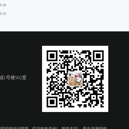
0:38
0:10
1号楼502室
,
短视频培训陪跑
, 欢迎来电咨询！
服务支持：
青岛浩瀚网络