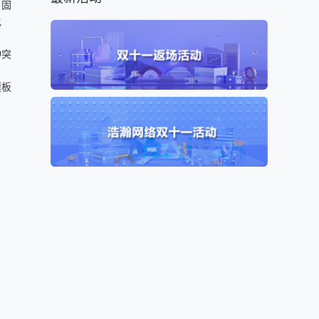
。固
包
冲突
模板