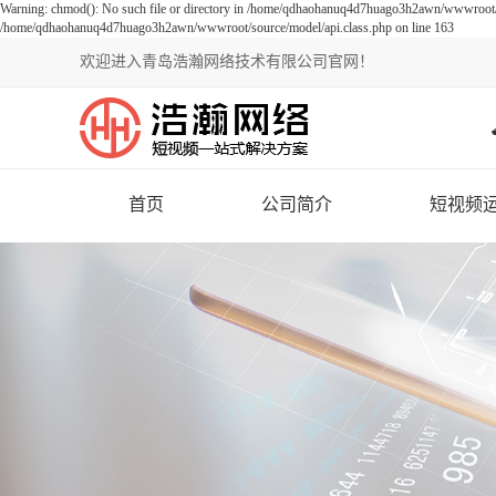
Warning: chmod(): No such file or directory in /home/qdhaohanuq4d7huago3h2awn/wwwroot/so
/home/qdhaohanuq4d7huago3h2awn/wwwroot/source/model/api.class.php on line 163
欢迎进入青岛浩瀚网络技术有限公司官网！
首页
公司简介
短视频