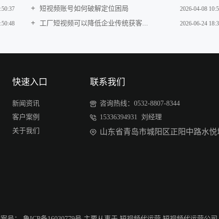
短视频账号如何破解定位困局
:50:37
2026-04-08 10:5
工厂短视频可以降低企业传统获客...
:50:48
2026-06-24 18:3
快速入口
联系我们
新闻资讯
咨询热线：0532-8807-8344
客户案例
15336394931 刘经理
关于我们
山东省青岛市城阳区正阳中路水悦城
d 备案号：
鲁ICP备16030779号
主要从事于
短视频代运营
,
短视频代运营公司