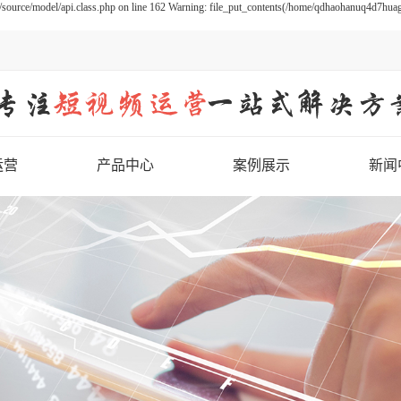
urce/model/api.class.php on line 162 Warning: file_put_contents(/home/qdhaohanuq4d7huago3
运营
产品中心
案例展示
新闻