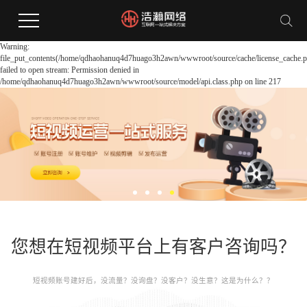
Warning:
file_put_contents(/home/qdhaohanuq4d7huago3h2awn/wwwroot/source/cache/license_cache.p
failed to open stream: Permission denied in
/home/qdhaohanuq4d7huago3h2awn/wwwroot/source/model/api.class.php on line 217
您想在短视频平台上有客户咨询吗？
短视频账号建好后，没流量？没询盘？没客户？没生意？这是为什么？？