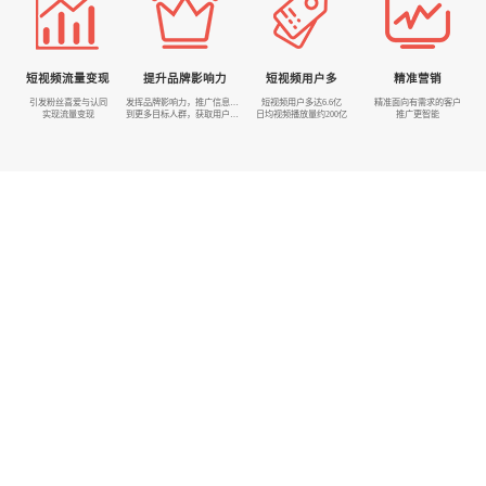
短视频流量变现
提升品牌影响力
短视频用户多
精准营销
引发粉丝喜爱与认同
发挥品牌影响力，推广信息传播
短视频用户多达6.6亿
精准面向有需求的客户
实现流量变现
到更多目标人群，获取用户信任
日均视频播放量约200亿
推广更智能
让短视频来的询盘一路飙升
浩瀚网络为您量身定制短视频运营方案
诉求分析
用户画像