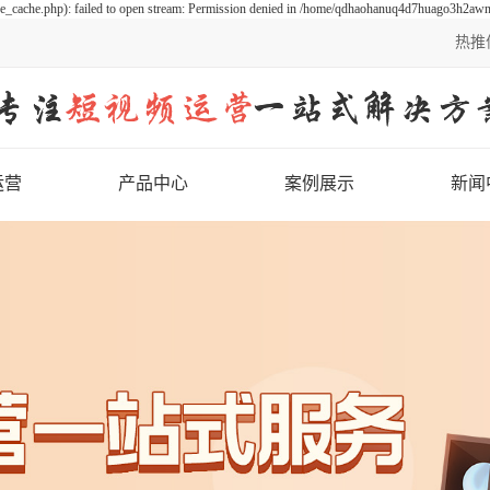
cache.php): failed to open stream: Permission denied in /home/qdhaohanuq4d7huago3h2awn/
热推
运营
产品中心
案例展示
新闻