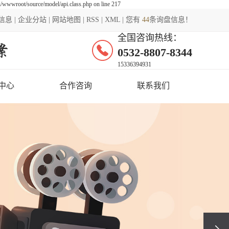
wwwroot/source/model/api.class.php on line 217
信息
|
企业分站
|
网站地图
|
RSS
|
XML
|
您有
44
条询盘信息！
全国咨询热线：
0532-8807-8344
15336394931
中心
合作咨询
联系我们