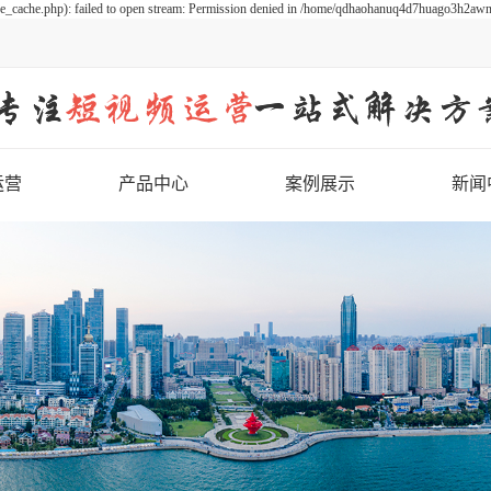
cache.php): failed to open stream: Permission denied in /home/qdhaohanuq4d7huago3h2awn/
运营
产品中心
案例展示
新闻