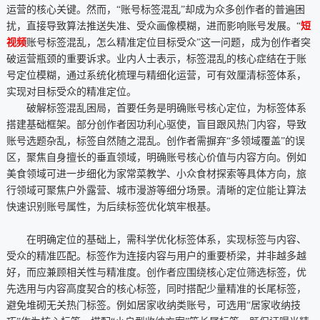
运营的核心关键。然而，“账号标签混乱”却成为众多创作者的普遍困
扰，直接导致算法推送失准、受众画像模糊，进而影响账号发展。“
短
视频
账号标签混乱，怎么精准定位目标受众”这一问题，成为创作者突
破运营瓶颈的重要诉求。业内人士表示，标签混乱的核心症结在于账
号定位模糊，通过系统化梳理与精细化运营，可有效厘清标签体系，
实现对目标受众的精准定位。
破解标签混乱困局，首要任务是明确账号核心定位，为标签体系
搭建基础框架。部分创作者因功利心驱使，盲目跟风热门内容，导致
账号选题杂乱，标签自然随之混乱。创作者需摒弃“多领域覆盖”的误
区，聚焦自身擅长的垂直领域，明确账号核心价值与内容方向。例如
美食领域可进一步细化为家常菜教学、小众食材探索等具体方向，旅
行领域可聚焦户外露营、城市漫游等细分场景。清晰的定位能让算法
快速识别账号属性，为后续标签优化筑牢根基。
在明确定位的基础上，需科学优化标签体系，实现标签与内容、
受众的精准匹配。标签作为连接内容与用户的重要桥梁，并非越多越
好，而应兼顾相关性与精准度。创作者应围绕核心定位筛选标签，优
先选用与内容高度契合的核心标签，同时搭配少量精准的长尾标签，
避免堆砌无关热门标签。例如居家收纳类账号，可选用“居家收纳技