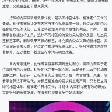
巧”作为核心标签，搭配“小户型收纳方案”等长尾标签，既保证曝光精
准度，又能覆盖细分受众需求。
持续的内容深耕与数据优化，是巩固标签体系、精准定位受众的
关键。创作者需保证发布内容与核心标签高度一致，通过系列化内容
强化账号标签认知，让算法持续加深对账号属性的判断。同时，可借
助平台数据分析工具，追踪不同标签的流量效果与受众反馈，动态调
整标签策略，删除效果不佳的标签，补充契合受众兴趣的新标签。多
位资深运营者反馈，经过定位梳理与标签优化后，账号推送精准度显
著提升，互动数据与粉丝留存率均有明显改善。
业内专家建议，创作者需摒弃短期流量功利心，将精力聚焦于定
位清晰与内容深耕。标签优化并非一蹴而就，而是长期运营中的动态
调整过程，核心在于让标签真实反映账号价值与内容属性。未来，随
着平台算法不断迭代，对标签精准度的要求将愈发严苛，只有建立清
晰的标签体系、精准定位目标受众，才能让 内容获得更有效的曝光，
实现账号的长效发展，在激烈的流量竞争中站稳脚跟。