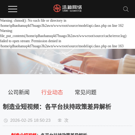
Warning: chmod(): No such file or directory in
/home/qdhaohanuq4d7huago3h2awn/wwwroot/source/model/api.class.php on line 162
Warning:
file_put_contents(/home/qdhaohanuq4d7huago3h2awn/wwwroot/source/cache/error.log):
failed to open stream: Permission denied in
/home/qdhaohanuq4d7huago3h2awn/wwwroot/source/model/api.class.php on line 163
公司新闻
行业动态
常见问题
制造业短视频：各平台扶持政策差异解析
2026-02-25 18:50:23
次