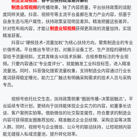
制造业短视频
：各平台扶持政策差异解析
制造业短视频
的传播效果，除了内容质量，平台扶持政策的适配
度同样关键。抖音、视频号等主流平台虽都在发力产业内容，但基于
自身生态与用户属性，扶持政策呈现明显差异。精准把握这些差异，
针对性布局内容，才能让
制造业短视频
获得更高效的流量加持，实现
精准获客。
抖音以“硬核技术+流量加权”为核心扶持方向，聚焦制造业的专业
价值传递。平台推出专项计划，对展示设备工艺、生产流程的硬核内
容给予流量倾斜，尤其青睐含AR技术拆解、合规参数标注的专业视
频。只要内容通过“专业度评分”，就能触发工业科技标签，进入精准
流量池。同时，抖音强化搜索流量权重，支持制造业内容通过行业长
尾词获得稳定曝光，助力工厂触达有明确采购需求的技术人员与采购
专员。
视频号依托社交生态，扶持政策侧重“圈层传播+决策层触达”。平
台延续专项计划，更倾向于扶持能体现企业实力的内容，如董事长访
谈、客户案例实拍等。借助微信的社交裂变属性，符合要求的制造业
内容可获得朋友圈推荐加权，精准触达企业总经理、采购总监等决策
人群。同时，视频号与企业微信、公众号的联动扶持，让短视频内容
能无缝接入私域流量池，提升转化效率。