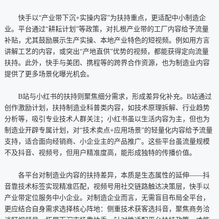
快手以“产业带下沉+实操内容”为扶持重点，更适配中小制造企
业。平台通过“耕耘计划”等政策，对扎根产业带的工厂内容给予流量
补贴，尤其鼓励展示生产实操、本地产业特色的短视频。例如用方言
讲解工艺的内容，或突出“产地直供”优势的视频，都能获得定向流量
扶持。此外，快手与美团、携程等的跨界合作资源，也为制造业内容
提供了更多场景化曝光机会。
B站与小红书的扶持则聚焦细分需求，形成差异化补充。B站通过
创作激励计划，扶持制造业科普类内容，如技术原理拆解、行业趋势
分析等，吸引专业技术人群关注；小红书虽以生活内容为主，但也为
制造业开辟专属计划，对“技术卖点+应用场景”的轻量化内容给予流量
支持，适合面向经销商、小企业主的产品推广。这些平台虽流量规模
不及抖音、视频号，但用户精准度高，能形成独特的传播价值。
各平台对制造业内容的扶持差异，本质是生态属性的延伸——抖
音靠技术标签实现精准匹配，视频号用社交链路触达决策层，快手以
产业带定位服务中小企业。对制造企业而言，无需盲目布局全平台，
更应结合自身需求选择核心阵地：侧重技术获客选抖音，聚焦商务洽