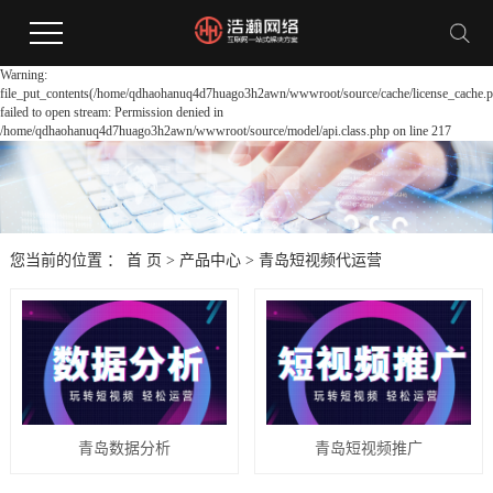
Warning:
file_put_contents(/home/qdhaohanuq4d7huago3h2awn/wwwroot/source/cache/license_cache.p
failed to open stream: Permission denied in
/home/qdhaohanuq4d7huago3h2awn/wwwroot/source/model/api.class.php on line 217
您当前的位置 ：
首 页
>
产品中心
>
青岛短视频代运营
青岛数据分析
青岛短视频推广