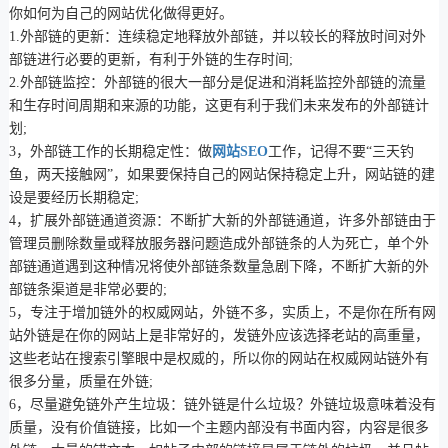
你如何为自己的网站优化做得更好。
1.外部链的更新：连续稳定地释放外部链，并以较长的释放时间对外
部链进行必要的更新，有利于外链的生存时间;
2.外部链监控：外部链的很大一部分是促进和消耗监控外部链的流量
和生存时间周期和来源的功能，这更有利于我们未来发布的外部链计
划;
3，外部链工作的长期稳定性：做
网站SEO
工作，记得不要“三天钓
鱼，两天接触网”，如果要保持自己的网站保持稳定上升，网站链的建
设是要经历长期稳定;
4，扩展外部链通道资源：不断扩大新的外部链通道，许多外部链由于
管理员删除数量或释放服务器问题造成外部链条的人为死亡，单个外
部链通道遇到这种情况将使外部链条数量急剧下降，不断扩大新的外
部链条渠道是非常必要的;
5，专注于增加链外的权威网站，外链不多，实质上，不是你在所有网
站外链是在你的网站上是非常好的，发链外应该选择老站的高重量，
这些老站在搜索引擎眼中是权威的，所以你的网站在权威网站链外有
很多分量，质量在外链;
6，尽量避免链外产生垃圾：链外链是什么垃圾？外链垃圾意味着没有
质量，没有价值链接，比如一个主题内部没有书面内容，内容是很多